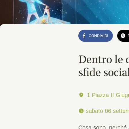
CONDIVIDI
Dentro le 
sfide socia
1 Piazza II Giu
 sabato 06 settem
Cosa sono, perché 