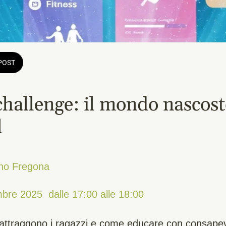
POST
challenge: il mondo nascost
l
gno Fregona
bre 2025  dalle 17:00 alle 18:00 
attraggono i ragazzi e come educare con consapev