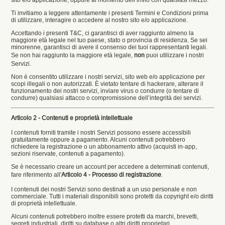
Ti invitiamo a leggere attentamente i presenti Termini e Condizioni prima
di utilizzare, interagire o accedere al nostro sito e/o applicazione.
Accettando i presenti T&C, ci garantisci di aver raggiunto almeno la
maggiore età legale nel tuo paese, stato o provincia di residenza. Se sei
minorenne, garantisci di avere il consenso dei tuoi rappresentanti legali.
Se non hai raggiunto la maggiore età legale,
non
puoi utilizzare i nostri
Servizi.
Non è consentito utilizzare i nostri servizi, sito web e/o applicazione per
scopi illegali o non autorizzati. È vietato tentare di hackerare, alterare il
funzionamento dei nostri servizi, inviare virus o condurre (o tentare di
condurre) qualsiasi attacco o compromissione dell’integrità dei servizi.
Articolo 2 - Contenuti e proprietà intellettuale
I contenuti forniti tramite i nostri Servizi possono essere accessibili
gratuitamente oppure a pagamento. Alcuni contenuti potrebbero
richiedere la registrazione o un abbonamento attivo (acquisti in-app,
sezioni riservate, contenuti a pagamento).
Se è necessario creare un account per accedere a determinati contenuti,
fare riferimento all'
Articolo 4 - Processo di registrazione
.
I contenuti dei nostri Servizi sono destinati a un uso personale e non
commerciale. Tutti i materiali disponibili sono protetti da copyright e/o diritti
di proprietà intellettuale.
Alcuni contenuti potrebbero inoltre essere protetti da marchi, brevetti,
segreti industriali, diritti su database o altri diritti proprietari.