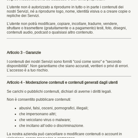
L’utente non è autorizzato a riprodurre in tutto o in parte i contenuti dei
nostri Servizi, né a riprodurre logo, nome, identità visiva o a creare copie o
repliche dei Servizi.
L’utente non potrà modificare, copiare, incollare, tradurre, vendere,
sfruttare o trasmettere (gratuitamente o a pagamento) testi, foto, disegni,
contenuti audio, podcast o qualsiasi altro contenuto.
Articolo 3 - Garanzie
I contenuti dei nostri Servizi sono forniti "così come sono" e "secondo
disponibilità". Non garantiamo che siano accurati, veritieri o privi di errori.
L’accesso è a tuo rischio.
Articolo 4 - Moderazione contenuti e contenuti generati dagli utenti
Se carichi o pubblichi contenuti, dichiari di averne i diritti legali.
Non è consentito pubblicare contenuti:
abusivi, falsi, osceni, pornografici, illegali;
che impersonano altri;
che veicolano virus o malware;
che incitano all’odio o discriminazione.
La nostra azienda può cancellare o modificare contenuti o account in