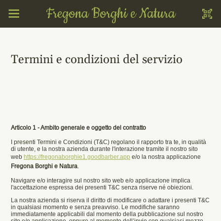
Fregona Borghi e Natura
Termini e condizioni del servizio
Articolo 1 - Ambito generale e oggetto del contratto
I presenti Termini e Condizioni (T&C) regolano il rapporto tra te, in qualità
di utente, e la nostra azienda durante l'interazione tramite il nostro sito
web
https://fregonaborghie1.goodbarber.app
e/o la nostra applicazione
Fregona Borghi e Natura
.
Navigare e/o interagire sul nostro sito web e/o applicazione implica
l'accettazione espressa dei presenti T&C senza riserve né obiezioni.
La nostra azienda si riserva il diritto di modificare o adattare i presenti T&C
in qualsiasi momento e senza preavviso. Le modifiche saranno
immediatamente applicabili dal momento della pubblicazione sul nostro
sito e/o applicazione, oppure al momento dell’invio con qualsiasi mezzo.