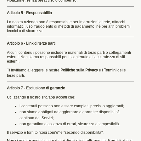
violazione, senza preavviso o compenso.
Articolo 5 - Responsabilità
La nostra azienda non è responsabile per interruzioni di rete, attacchi
informatici, uso fraudolento di metodi di pagamento, né per altri problemi
tecnici o di sicurezza.
Articolo 6 - Link di terze parti
Alcuni contenuti possono includere materiali di terze parti o collegamenti
esterni. Non siamo responsabili per il contenuto o l’accuratezza di siti
esterni.
Ti invitiamo a leggere le nostre
Politiche sulla Privacy
e i
Termini
delle
terze parti.
Articolo 7 - Esclusione di garanzie
Utilizzando il nostro sito/app accetti che:
i contenuti possono non essere completi, precisi o aggiornati;
non siamo obbligati ad aggiornare o garantire disponibilità
continua dei Servizi;
non garantiamo assenza di errori, sicurezza o tempestività.
Il servizio è fornito "così com’è" e "secondo disponibilità".
Non siamo responsabili per danni diretti o indiretti, perdita di profitti, dati o